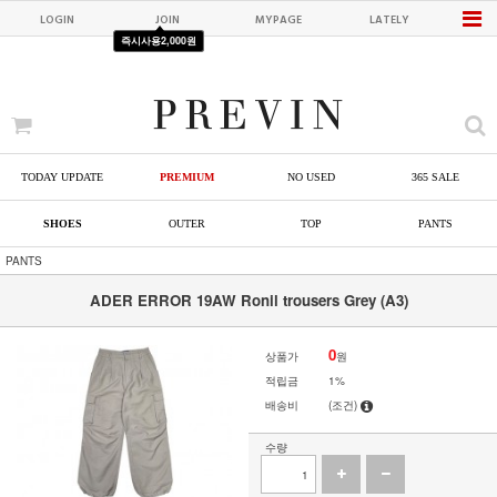
LOGIN
JOIN
MYPAGE
LATELY
즉시사용
2,000원
TODAY UPDATE
PREMIUM
NO USED
365 SALE
SHOES
OUTER
TOP
PANTS
PANTS
ADER ERROR 19AW Ronil trousers Grey (A3)
0
상품가
원
적립금
1%
배송비
(조건)
수량