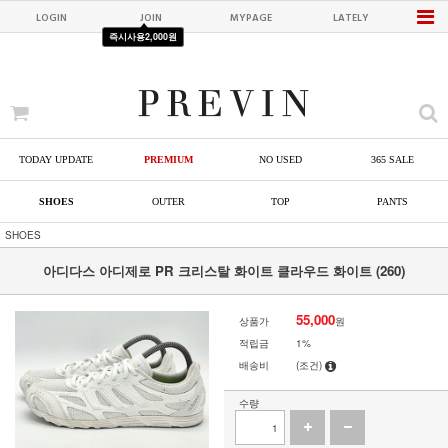
LOGIN
JOIN
MYPAGE
LATELY
즉시사용
2,000원
TODAY UPDATE
PREMIUM
NO USED
365 SALE
SHOES
OUTER
TOP
PANTS
SHOES
아디다스 아디제로 PR 크리스탈 화이트 클라우드 화이트 (260)
55,000
상품가
원
적립금
1%
배송비
(조건)
수량