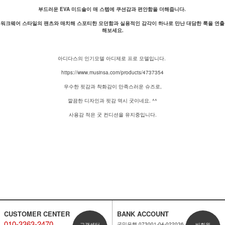
부드러운 EVA 미드솔이 매 스텝에 쿠션감과 편안함을 더해줍니다.
워크웨어 스타일의 팬츠와 매치해 스포티한 모던함과 실용적인 감각이 하나로 만난 대담한 룩을 연출
해보세요.
아디다스의 인기모델 아디제로 프로 모델입니다.
https://www.musinsa.com/products/4737354
우수한 핏감과 착화감이 만족스러운 슈즈로,
깔끔한 디자인과 핏감 역시 굿이네요. ^^
사용감 적은 굿 컨디션을 유지중입니다.
CUSTOMER CENTER
BANK ACCOUNT
010-3363-2470
국민은행 073001-04-022036
고객센터
비회원