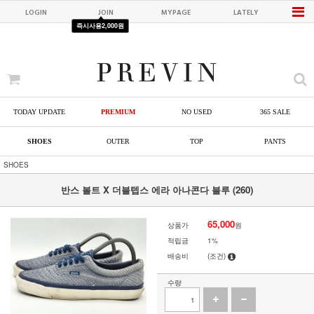
LOGIN
JOIN
MYPAGE
LATELY
즉시사용
2,000원
TODAY UPDATE
PREMIUM
NO USED
365 SALE
SHOES
OUTER
TOP
PANTS
SHOES
반스 볼트 X 더블텝스 에라 아나콘다 블루 (260)
65,000
상품가
원
적립금
1%
배송비
(조건)
수량