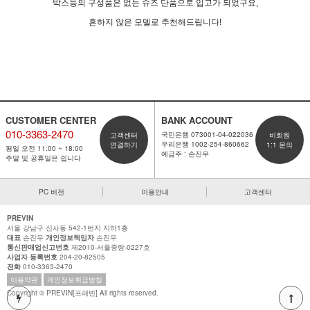
박스등의 구성품은 없는 슈즈 단품으로 입고가 되었구요,
흔하지 않은 모델로 추천해드립니다!
CUSTOMER CENTER
BANK ACCOUNT
010-3363-2470
국민은행 073001-04-022036
고객센터
비회원
우리은행 1002-254-860662
연결하기
1:1 문의
평일 오전 11:00 ~ 18:00
예금주 : 손진우
주말 및 공휴일은 쉽니다
PC 버전
이용안내
고객센터
PREVIN
서울 강남구 신사동 542-1번지 지하1층
대표
손진우
개인정보책임자
손진우
통신판매업신고번호
제2010-서울중랑-0227호
사업자 등록번호
204-20-82505
전화
010-3363-2470
이용약관
개인정보취급방침
Copyright © PREVIN[프레빈] All rights reserved.