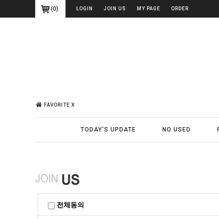
(
0
)
LOGIN
JOIN US
MY PAGE
ORDER
FAVORITE X
TODAY'S UPDATE
NO USED
전체동의