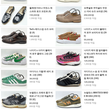
돌체앤가바나 우먼스 에
브루넬로 쿠치넬리 우먼
스파듀 로즈 프린트 (6)
스 더비 슈즈 브라운 (39)
155,000원
250,000원
1,550원 적립
2,500원 적립
Tod's 레이스업 슈즈 브라
나이키 x 사카이 블레이
운 (6)
저 로우 브리티쉬 탄 (29
0)
185,000원
1,850원 적립
55,000원
550원 적립
나이키 x 사카이 블레이
나이키 에어 줌 알파플라
저 로우 클래식 그린 (29
이 넥스트% 하이퍼 바이
0)
올렛 (280)
55,000원
125,000원
550원 적립
1,250원 적립
아디다스 가젤 85 세미 코
아디다스 x 송 포 더 뮤트
트 그린 (280)
컨트리 OG 코어 블랙 크
림 화이트 (240)
38,000원
380원 적립
125,000원
1,250원 적립
뉴발란스 프레쉬 폼 X 이
뉴발란스 M997DCS MAD
에로 v7 마그넷 캐슬락 (2
E IN USA (250 D)
55 2E)
105,000원
1,050원 적립
65,000원
650원 적립