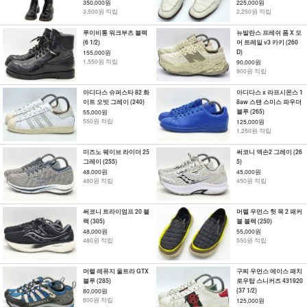
350,000원
225,000원
3,500원 적립
2,250원 적립
루이비통 워크부츠 블랙
뉴발란스 프레쉬 폼 X 모
(6 1/2)
어 트레일 v3 카키 (260
D)
155,000원
1,550원 적립
90,000원
900원 적립
아디다스 슈퍼스타 82 화
아디다스 x 라프시몬스 1
이트 오빗 그레이 (240)
8aw 스탠 스미스 파우더
블루 (265)
55,000원
550원 적립
125,000원
1,250원 적립
미즈노 웨이브 라이더 25
써코니 액손2 그레이 (26
그레이 (255)
5)
48,000원
45,000원
480원 적립
450원 적립
써코니 트라이엄프 20 블
머렐 우먼스 헛 목 2 패커
랙 (305)
블 블랙 (250)
48,000원
55,000원
480원 적립
550원 적립
머렐 레퓨지 울트라 GTX
구찌 우먼스 에이스 패치
블루 (285)
로우탑 스니커즈 431920
(37 1/2)
80,000원
800원 적립
125,000원