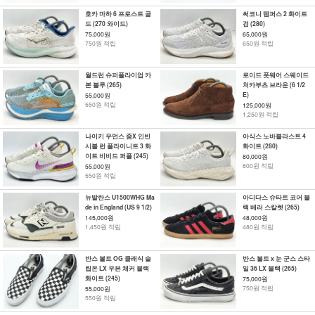
호카 마하 6 프로스트 골
써코니 템퍼스 2 화이트
드 (270 와이드)
검 (280)
75,000원
65,000원
750원 적립
650원 적립
월드런 슈퍼플라이업 카
로이드 풋웨어 스웨이드
본 블루 (265)
처카부츠 브라운 (6 1/2
E)
55,000원
550원 적립
125,000원
1,250원 적립
나이키 우먼스 줌X 인빈
아식스 노바블라스트 4
시블 런 플라이니트 3 화
화이트 (280)
이트 비비드 퍼플 (245)
80,000원
800원 적립
55,000원
550원 적립
뉴발란스 U1500WHG Ma
아디다스 슈타트 코어 블
de in England (US 9 1/2)
랙 베러 스칼렛 (265)
145,000원
48,000원
1,450원 적립
480원 적립
반스 볼트 OG 클래식 슬
반스 볼트 x 눈 군스 스타
립온 LX 우븐 체커 블랙
일 36 LX 블랙 (265)
화이트 (245)
75,000원
750원 적립
55,000원
550원 적립