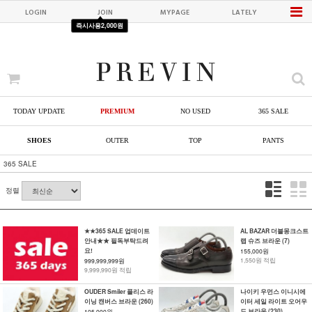
LOGIN
JOIN
MYPAGE
LATELY
즉시사용
2,000원
TODAY UPDATE
PREMIUM
NO USED
365 SALE
SHOES
OUTER
TOP
PANTS
365 SALE
정렬
★★365 SALE 업데이트
AL BAZAR 더블몽크스트
안내★★ 필독부탁드려
랩 슈즈 브라운 (7)
요!
155,000원
1,550원 적립
999,999,999원
9,999,990원 적립
OUDER Smiler 플리스 라
나이키 우먼스 이니시에
이닝 캔버스 브라운 (260)
이터 세일 라이트 오어우
드 브라운 (230)
105,000원