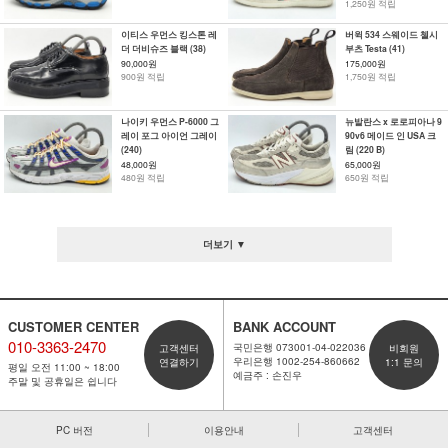
1,250원 적립
이티스 우먼스 킹스톤 레
버윅 534 스웨이드 첼시
더 더비슈즈 블랙 (38)
부츠 Testa (41)
90,000원
175,000원
900원 적립
1,750원 적립
나이키 우먼스 P-6000 그
뉴발란스 x 로로피아나 9
레이 포그 아이언 그레이
90v6 메이드 인 USA 크
(240)
림 (220 B)
48,000원
65,000원
480원 적립
650원 적립
더보기 ▼
CUSTOMER CENTER
BANK ACCOUNT
010-3363-2470
국민은행 073001-04-022036
고객센터
비회원
우리은행 1002-254-860662
연결하기
1:1 문의
평일 오전 11:00 ~ 18:00
예금주 : 손진우
주말 및 공휴일은 쉽니다
PC 버전
이용안내
고객센터