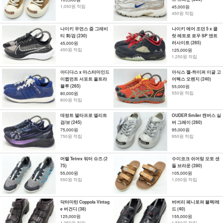
1,050원 적립
45,000원
450원 적립
나이키 우먼스 줌 그래비
나이키 에어 조던 5 x 클
티 회/검 (230)
랏 레트로 로우 SP 앤트
러사이트 (265)
45,000원
450원 적립
125,000원
1,250원 적립
아디다스 x 마스터마인드
아식스 젤-하이퍼 이글 고
이큅먼트 서포트 울트라
어텍스 오렌지 (240)
블루 (265)
55,000원
550원 적립
80,000원
800원 적립
데쌍트 델타프로 엘리트
OUDER Smiler 캔버스 실
검/보 (245)
버 그레이 (260)
75,000원
95,000원
750원 적립
950원 적립
머렐 Tetrex 워터 슈즈 (2
수이코크 쉬어링 모토 샌
75)
들 브라운 (280)
55,000원
105,000원
550원 적립
1,050원 적립
닥터마틴 Coppola Vintag
버버리 페니로퍼 블랙/레
e 버건디 (38)
드 (40)
125,000원
155,000원
1,250원 적립
1,550원 적립