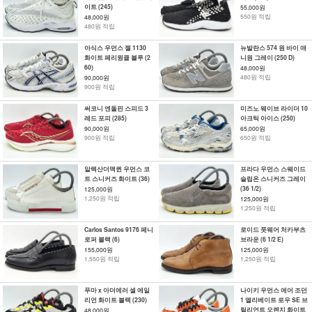
이트 (245)
55,000원
550원 적립
48,000원
480원 적립
아식스 우먼스 젤 1130
뉴발란스 574 원 바이 애
화이트 페리윙클 블루 (2
니원 그레이 (250 D)
60)
48,000원
480원 적립
90,000원
900원 적립
써코니 엔돌핀 스피드 3
미즈노 웨이브 라이더 10
레드 포피 (285)
아크틱 아이스 (250)
90,000원
65,000원
900원 적립
650원 적립
알렉산더맥퀸 우먼스 코
프라다 우먼스 스웨이드
트 스니커즈 화이트 (36)
슬립온 스니커즈 그레이
(36 1/2)
125,000원
1,250원 적립
125,000원
1,250원 적립
Carlos Santos 9176 페니
로이드 풋웨어 처카부츠
로퍼 블랙 (6)
브라운 (6 1/2 E)
155,000원
125,000원
1,550원 적립
1,250원 적립
푸마 x 아더에러 셀 에일
나이키 우먼스 에어 조던
리언 화이트 블랙 (230)
1 엘리베이트 로우 SE 브
릴리언트 오렌지 화이트
48,000원