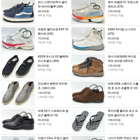
반스 스케이트하이 슬리
호카 씨엘로 X1 프로스트
퍼 네이비/블루 (260)
세리즈 (275)
48,000원
125,000원
480원 적립
1,250원 적립
데쌍트 델타프로 EXP V2
ZARA 하이탑 스니커즈
화이트 (245)
(270)
75,000원
55,000원
750원 적립
550원 적립
KEEN 유니크 O2 블랙/하
대너 마운틴600 하이킹
비스트골드 (260)
부츠 브라운 (UK 8.5)
65,000원
125,000원
650원 적립
1,250원 적립
안드레아 벤투라 처카부
버윅 4558 스웨이드 스플
츠 그레이 (43)
릿 토 슈즈 초콜렛 (5 1/2)
145,000원
95,000원
1,450원 적립
950원 적립
버윅 5217 스트레이트 팁
루이비통 몰리터 로고 프
슈즈 블랙 (5 1/2)
린트 슬라이드 (8 1/2)
95,000원
199,000원
950원 적립
1,990원 적립
지방시 23ss 우먼스 슬라
나이키 02年 우먼스 허모