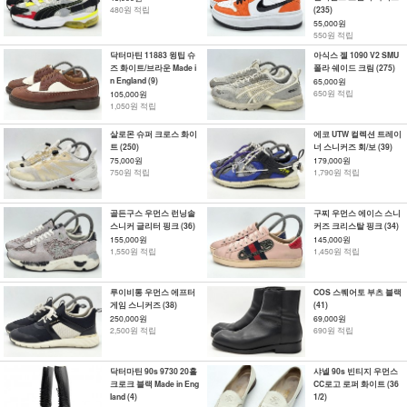
480원 적립
(235)
55,000원
550원 적립
닥터마틴 11883 윙팁 슈
아식스 젤 1090 V2 SMU
즈 화이트/브라운 Made i
폴라 쉐이드 크림 (275)
n England (9)
65,000원
650원 적립
105,000원
1,050원 적립
살로몬 슈퍼 크로스 화이
에코 UTW 컬렉션 트레이
트 (250)
너 스니커즈 회/보 (39)
75,000원
179,000원
750원 적립
1,790원 적립
골든구스 우먼스 런닝솔
구찌 우먼스 에이스 스니
스니커 글리터 핑크 (36)
커즈 크리스탈 핑크 (34)
155,000원
145,000원
1,550원 적립
1,450원 적립
루이비통 우먼스 에프터
COS 스퀘어토 부츠 블랙
게임 스니커즈 (38)
(41)
250,000원
69,000원
2,500원 적립
690원 적립
닥터마틴 90s 9730 20홀
샤넬 90s 빈티지 우먼스
크로크 블랙 Made in Eng
CC로고 로퍼 화이트 (36
land (4)
1/2)