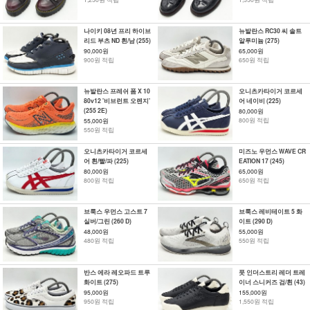
나이키 08년 프리 하이브
뉴발란스 RC30 씨 솔트
리드 부츠 ND 흰/남 (255)
알루미늄 (275)
90,000원
65,000원
900원 적립
650원 적립
뉴발란스 프레쉬 폼 X 10
오니츠카타이거 코르세
80v12 '비브런트 오렌지'
어 네이비 (225)
(255 2E)
80,000원
800원 적립
55,000원
550원 적립
오니츠카타이거 코르세
미즈노 우먼스 WAVE CR
어 흰/빨/파 (225)
EATION 17 (245)
80,000원
65,000원
800원 적립
650원 적립
브룩스 우먼스 고스트 7
브룩스 레비테이트 5 화
실버/그린 (260 D)
이트 (290 D)
48,000원
55,000원
480원 적립
550원 적립
반스 에라 레오파드 트루
풋 인더스트리 레더 트레
화이트 (275)
이너 스니커즈 검/흰 (43)
95,000원
155,000원
950원 적립
1,550원 적립