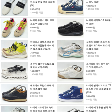
이드 플랫 뮬 로퍼 크레마
사 데님 (230)
(36)
125,000원
1,250원 적립
250,000원
2,500원 적립
나이키 우먼스 에어 프레
나이키 에어맥스 1 '86 블
스토 머쉬룸 (230)
랙 (270)
55,000원
55,000원
550원 적립
550원 적립
아디다스 테렉스 프리 하
푸마 디비에이트 나이트
이커 프라임블루 베이지
로 엘리트 3 화이트 스피
톤 펄스 옐로우 (270)
드 블루 (285)
75,000원
120,000원
750원 적립
1,200원 적립
온 러닝 클라우드틸트 블
스파워트 피치 로우 스니
랙 아이보리 (280)
커즈 화이트 (42)
145,000원
65,000원
1,450원 적립
650원 적립
에르메스 우먼스 트레이
나이키 블레이저 미드 '77
너 슈즈 블랙 (38)
퍼스트 유즈 딥 로얄 블루
(255)
250,000원
2,500원 적립
55,000원
550원 적립
나이키 x 드레이크 녹타
나이키 에어 우븐 블랙 화
에어 줌 드라이브 서밋 화
이트 (250)